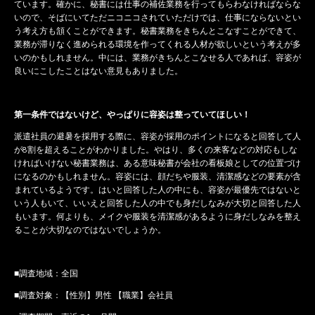
ています。確かに、秘書には仕事の補佐業務を行ってもらわなければならな
いので、そばにいてただニコニコされていただけでは、仕事にならないとい
う考え方も頷くことができます。秘書業務をきちんとこなすことができて、
業務が滞りなく進められる環境を作ってくれる人材が欲しいという考えが多
いのかもしれません。中には、業務がきちんとこなせる人であれば、容姿が
良いにこしたことはない意見もありました。
第一条件ではないけど、やっぱりに容姿は整っていてほしい！
派遣社員の避暑を採用する際に、容姿が採用のポイントになると回答して人
が8割を超えることがわかりました。やはり、多くの来客などの対応もしな
ければいけない秘書業務は、ある意味秘書が会社の看板娘としての位置づけ
になるのかもしれません。容姿には、顔だちや服装、清潔感などの要素が含
まれているようです。はいと回答した人の中にも、容姿が最優先ではないと
いう人もいて、いいえと回答した人の中でも身だしなみが大切と回答した人
もいます。何よりも、メイクや服装を清潔感があるように身だしなみを整え
ることが大切なのではないでしょうか。
■調査地域：全国
■調査対象：【性別】男性 【職業】会社員