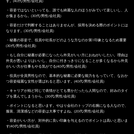
す。(40代/男性/会社員)
・容姿ではないといっても、誰でも綺麗な人のほうがみていて楽しいし、人
が集まるから。(30代/男性/会社員)
・容姿だけで判断することはありませんが、採用を決める際のポイントには
なります。(30代/男性/会社員)
・秘書の容姿で、役員や社長がどのような方なのか第1印象となるため重要
(30代/男性/会社員)
・もし自分に秘書が必要になったら外見がいい方におねがいしたい。理由は
外見が悪いよりはいいし、自分に付きっきりになることが多くなるから外見
がいい方が仕事もやる気がでる(40代/男性/会社員)
・役員が全員男性なので、基本的な秘書に必要な能力をもっていて、なおか
つ容姿端麗な女性が選ばれると思います。(40代/男性/会社員)
・キャリアが殆ど同じで表情がとても豊かだったら人間なので、好みのタイ
プを選んでしまうから。(30代/男性/会社員)
・ポイントになると思います。やはり会社のトップの右腕になる人なので、
服装、清潔感などの容姿は大事ですよね。(20代/男性/会社員)
・容姿がいい方が、対外的に良い印象を与えるのでポイントは高いと思いま
す(40代/男性/会社員)