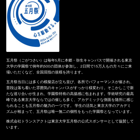
五月祭（ごがつさい）は毎年5月に本郷・弥生キャンパスで開催される東京
大学の学園祭で例年約500の団体が参加し、2日間で15万人もの方々にご来
場いただくなど、全国屈指の規模を誇ります。
五月祭当日には多くの模擬店が立ち並び、各所でパフォーマンスが催され、
普段は落ち着いた雰囲気のキャンパスがすっかり様変わり。そこかしこで新
たな巡り合いが生まれ、学園祭特有の高揚感に包まれます。学術研究の最高
峰である東京大学ならではの催しも多く、アカデミックな側面を随所に感じ
られることも五月祭の魅力の一つです。 学生の活気と東京大学のアカデミ
ズムが相まって、五月祭は唯一無二の個性をもった学園祭となっています。
株式会社トランスアクトは東京大学五月祭の公式スポンサーとして協賛して
います。