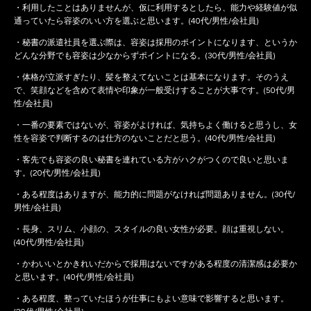
・利用したことはありませんが、仮に利用するとしたら、能力や経験値が似
通っていたら容姿のいい方を選ぶと思います。(40代/男性/会社員)
・秘書の派遣社員を選ぶ際は、容姿は採用のポイントになります、というか
どんな分野でも容姿は少なからずポイントになる。(30代/男性/会社員)
・体格が立派すぎたり、髪を整えてないことは基本になります。そのうえ
で、笑顔などを含めて表情や印象が一般受けすることが大事です。(50代/男
性/会社員)
・一番の要素ではないが、容姿がよければ、気持ちよく働けると思うし、女
性を容姿で判断するのは仕方のないことだと思う。(40代/男性/会社員)
・客先でも容姿の良い秘書を連れている方がハクがつくので良いと思いま
す。(20代/男性/会社員)
・ある程度はありますが、能力的に問題がなければ問題ありません。(30代/
男性/会社員)
・長身、スリム、小顔の、スタイルの良い女性が必要。顔は重視しない。
(40代/男性/会社員)
・かわいいとかきれいだからで採用はないですがある程度の清潔感は必要か
と思います。(40代/男性/会社員)
・ある程度、整っていたほうが仕事にもよい意味で影響すると思います。