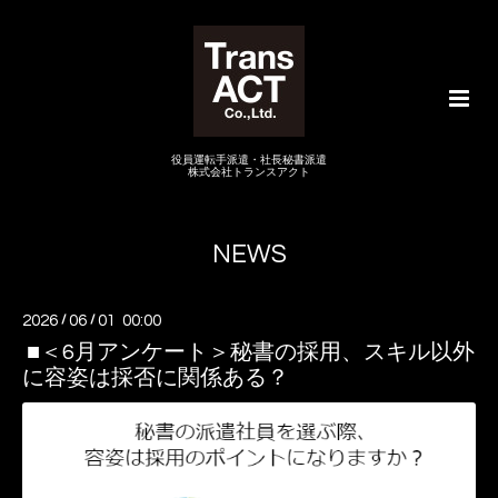
役員運転手派遣・社長秘書派遣
株式会社トランスアクト
NEWS
2026
/
06
/
01 00:00
■＜6月アンケート＞秘書の採用、スキル以外
に容姿は採否に関係ある？