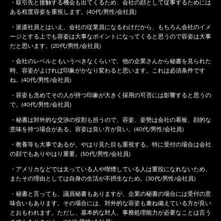
・取引先と接触する機会も出てくるため、会社の顔として従事するためには
ある程度容姿を重視します。(40代/男性/会社員)
・派遣社員とはいえ、会社の従業員になるわけだから、もちろん会社のイメ
ージとする上でも容姿は大事なポイントになってくると思うので容姿は大事
だと思います。(20代/男性/会社員)
・会社のレベルともいうべきなくらいで、他の企業さんから秘書を見られた
時、容姿がよければ印象がかなり変わると思います。これは必須条件です
ね。(40代/男性/会社員)
・容姿も含めてその人が持つ印象が大きく採用の可否には影響すると思うの
で。(40代/男性/会社員)
・秘書は対外的な交渉の役割も担うので、容姿、姿勢は会社の看板、顔的な
意味を持つ場合がある。容姿は良い方が良い。(40代/男性/会社員)
・教養等も大事であるが、やはり見た目も重視する。特に受付の場合は会社
の顔でもありやはり重要。(50代/男性/会社員)
・アメリカなどでは太っている人や喫煙している人は重役になれないため、
またその理由としては自身の生活が不摂生なため。(30代/男性/会社員)
・秘書と言っても、議員秘書もありますが、企業の秘書の場合には受付の意
味合いもあります。その場合には、対外的な容姿も兼ね備えている方が良い
とおもわれます。ただし、基本的な対人、事務処理能力が必要なことは言う