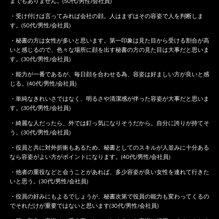
までもありません。(50代/男性/会社員)
・受け付けは言ってみれば会社の顔。人はまずはその容姿で人を判断しま
す。(50代/男性/会社員)
・秘書の方は女性が多いと思います。第一印象は見た目から受ける割合が高
いと感じるので、色々な場所に顔を出す秘書の方の見た目は大事だと思いま
す。(30代/男性/会社員)
・能力が一番であるが、毎日顔を合わせる為、容姿は好ましい方が良いと感
じる。(40代/男性/会社員)
・単純なきれいさではなく、明るさや清潔感が伴った容姿が大事だと思いま
す。(30代/男性/会社員)
・綺麗な人だったら、外では釘っ気になりそうだから。自分に誇りが持てそ
う。(30代/男性/会社員)
・役員と共に対外折衝もあるため、秘書としてのスキルが人並みに十分ある
なら容姿がよい方がポイントになります。(40代/男性/会社員)
・他者の重役などと会うことがあれば、多少容姿が良い女性を連れて行きた
いと思う。(30代/男性/会社員)
・役員の好みにもよるでしょうが、秘書次第で役員の能力も変わってくるの
でそれだけが重要ではないと思います(30代/男性/会社員)