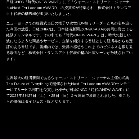
日経CNBC『時代のNEW WAVE』にて「ウォール・ストリート・ジャーナ
ル×Next Era Leaders AWARD」の授賞式が特集され、株式会社トランスア
クト代表の橘秀樹が出演いたしました。
ニューヨークでの授賞式当日の様子や次世代を担うリーダーたちの姿を追っ
た今回の放送。日経CNBCは、日本経済新聞とCNBC-ASIAの共同出資による
経済チャンネルです。その中でも『時代のNEW WAVE』は、時代の新しい
波になるような商品やサービス、企業を紹介する番組として経済界からも定
評のある番組です。番組内では、受賞の感想やこれまでのビジネスを振り返
る場面など、株式会社トランスアクト代表の橘の出演シーンが放映されてい
ます。
世界最大の経済新聞であるウォール・ストリート・ジャーナル主催の式典
The Future of Everythingで開催されたNext Era Leaders AWARDセレモニ
ーにてサービス部門を受賞した様子が日経CNBC「時代のNEW WAVE」に
て2023年5月27日（土）・28日（日）２夜連続で放送されました。※こち
らの映像はダイジェスト版となります。