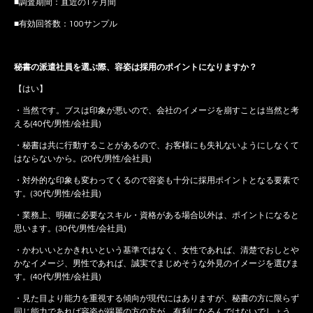
■調査期間：直近の1ヶ月間
■有効回答数：100サンプル
秘書の派遣社員を選ぶ際、容姿は採用のポイントになりますか？
【はい】
・当然です。ブスは印象が悪いので、会社のイメージを崩すことは当然と考
える(40代/男性/会社員)
・秘書は共に行動することがあるので、お客様にも失礼ないようにしなくて
はならないから。(20代/男性/会社員)
・対外的な印象も変わってくるので容姿も十分に採用ポイントとなる要素で
す。(30代/男性/会社員)
・業務上、明確に必要なスキル・資格がある場合以外は、ポイントになると
思います。(30代/男性/会社員)
・かわいいとかきれいという基準ではなく、女性であれば、清楚でおしとや
かなイメージ、男性であれば、誠実でまじめそうな外見のイメージを選びま
す。(40代/男性/会社員)
・見た目より能力を重視する傾向が現代にはありますが、秘書の方に限らず
同じ能力であれば容姿が端麗の方の方が、有利になるんではないでしょう