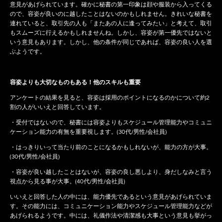
意見があげられています。確かに秘書の第一印象は顔や服装から入ってくる
ので、容姿が良いのに越したことはないのかもしれません。きれいな秘書を
連れていると、取引先の人も「またあの人に逢ってみたい」と考えて、取引
もスムーズに行えるかもしれませんね。しかし、容姿が第一優先ではないと
いう意見もあります。しかし、他の条件が同じであれば、容姿の良い人を選
ぶようです。
容姿よりも大切なものもある！他のスキルも重要
アンケートの結果を見ると、容姿は採用のポイントになるのかについて約2
割の人がいいえと回答しています。
・受付ではないので、秘書には容姿よりもスケジュール管理能力やコミュニ
ケーション能力の有無を重要視します。(30代/男性/会社員)
・はっきりいって当たり前のことになるかもしれないが、能力の方が大事。
(30代/男性/会社員)
・容姿が良い越したことはないが、容姿の良し悪しより、身だしなみと言う
視点から見る事が大事。(40代/男性/会社員)
いいえと回答した人の中には、能力優先であるという意見があげられていま
す。その能力には、コミュニケーション能力やスケジュール管理能力などが
あげられるようです。中には、礼儀作法や清潔感も大事という意見も挙がっ