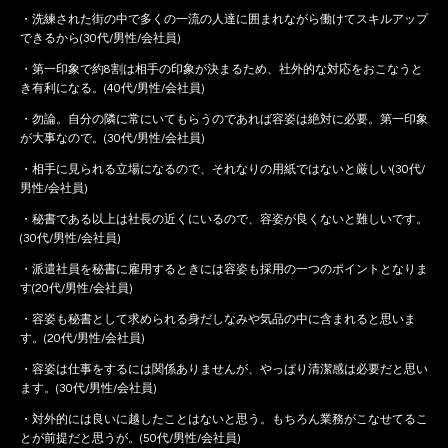
・洗練された街の中で多くの一流の人達に囲まれながら働けてスキルアップ
できるから(30代/男性/会社員)
・第一印象で約8割は相手の印象が決まるため、社外的な対応をおこなうと
き有利になる。(40代/男性/会社員)
・勿論。自分の隣に常にいてもらうのであれば容姿は絶対に必要。第一印象
が大事なので。(30代/男性/会社員)
・相手に見られる立場になるので、それなりの用紙ではないと厳しい(30代/
男性/会社員)
・秘書である以上は社長の近くにいるので、容姿が良くないと難しいです。
(30代/男性/会社員)
・派遣社員を秘書に雇用するときには容姿も採用の一つのポイントとなりま
す(20代/男性/会社員)
・容姿も秘書として求められる身だしなみや気品の中に含まれると思いま
す。(20代/男性/会社員)
・容姿は仕事をするには関係ありませんが、やっぱり清潔感は必要だと思い
ます。(30代/男性/会社員)
・対外的には良いに越したことはないと思う。もちろん業務がこなせてるこ
とが前提だと思うが。(50代/男性/会社員)