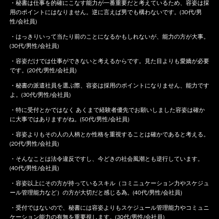
・秘書は仕事を的確にこなす能力が一番重要だと考えているため、容姿は採
用のポイントにはなりません。逆に言えば男でも構わないです。(30代/男
性/会社員)
・はっきりいって当たり前のことになるかもしれないが、能力の方が大事。
(30代/男性/会社員)
・容姿だけでは仕事ができないと考えるからです。見た目よりも愛嬌が必要
です。(20代/男性/会社員)
・秘書の派遣社員を選ぶ際、容姿は採用のポイントになりません、能力です
よ。(30代/男性/会社員)
・特に受付とかではなく あくまで経験者優先でお願いしました容姿は確か
に大事ではありますがね。(50代/男性/会社員)
・容姿よりもその人の人柄とか性格を重視することは確かであると考える。
(20代/男性/会社員)
・そんなことは法令違反ですし、今どきの社会風潮とも逆行しています。
(40代/男性/会社員)
・容姿以上にその方が持っているスキル（コミニュケーション力やスケジュ
ール管理能力など）の方が大切だと感じる為。(40代/男性/会社員)
・受付ではないので、秘書には容姿よりもスケジュール管理能力やコミュニ
ケーション能力の有無を重要視します。(30代/男性/会社員)