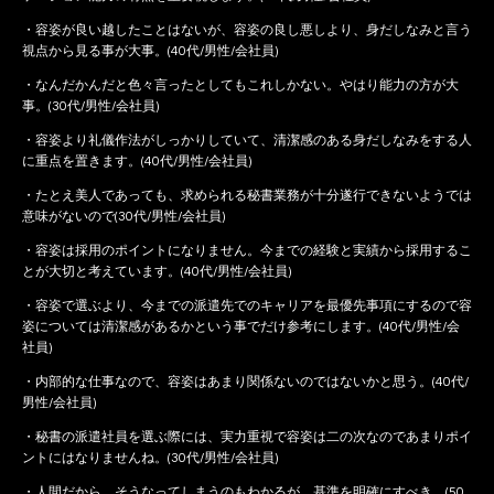
・容姿が良い越したことはないが、容姿の良し悪しより、身だしなみと言う
視点から見る事が大事。(40代/男性/会社員)
・なんだかんだと色々言ったとしてもこれしかない。やはり能力の方が大
事。(30代/男性/会社員)
・容姿より礼儀作法がしっかりしていて、清潔感のある身だしなみをする人
に重点を置きます。(40代/男性/会社員)
・たとえ美人であっても、求められる秘書業務が十分遂行できないようでは
意味がないので(30代/男性/会社員)
・容姿は採用のポイントになりません。今までの経験と実績から採用するこ
とが大切と考えています。(40代/男性/会社員)
・容姿で選ぶより、今までの派遣先でのキャリアを最優先事項にするので容
姿については清潔感があるかという事でだけ参考にします。(40代/男性/会
社員)
・内部的な仕事なので、容姿はあまり関係ないのではないかと思う。(40代/
男性/会社員)
・秘書の派遣社員を選ぶ際には、実力重視で容姿は二の次なのであまりポイ
ントにはなりませんね。(30代/男性/会社員)
・人間だから、そうなってしまうのもわかるが、基準を明確にすべき。(50