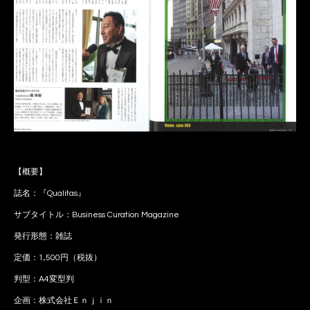
【概要】
誌名：『Qualitas』
サブタイトル：Business Curation Magazine
発行形態：雑誌
定価：1,500円（税抜）
判型：A4変型判
企画：株式会社Ｅｎｊｉｎ