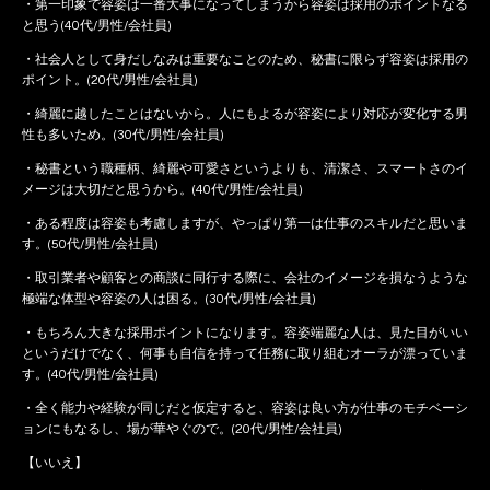
・第一印象で容姿は一番大事になってしまうから容姿は採用のポイントなる
と思う(40代/男性/会社員)
・社会人として身だしなみは重要なことのため、秘書に限らず容姿は採用の
ポイント。(20代/男性/会社員)
・綺麗に越したことはないから。人にもよるが容姿により対応が変化する男
性も多いため。(30代/男性/会社員)
・秘書という職種柄、綺麗や可愛さというよりも、清潔さ、スマートさのイ
メージは大切だと思うから。(40代/男性/会社員)
・ある程度は容姿も考慮しますが、やっぱり第一は仕事のスキルだと思いま
す。(50代/男性/会社員)
・取引業者や顧客との商談に同行する際に、会社のイメージを損なうような
極端な体型や容姿の人は困る。(30代/男性/会社員)
・もちろん大きな採用ポイントになります。容姿端麗な人は、見た目がいい
というだけでなく、何事も自信を持って任務に取り組むオーラが漂っていま
す。(40代/男性/会社員)
・全く能力や経験が同じだと仮定すると、容姿は良い方が仕事のモチベーシ
ョンにもなるし、場が華やぐので。(20代/男性/会社員)
【いいえ】