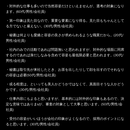
・対外的な仕事も多いので当然容姿だけといえませんが、選考の対象になり
ます。(60代/男性/会社員)
・第一印象は見た目なので、重要な要素になり得る。見た目もちゃんとして
る方でないと雇えない。(30代/男性/会社員)
・秘書は何よりも愛嬌と容姿の良さが求められるような職業だから。(20代/
男性/会社員)
・社内のみでの活動であれば問題無いと思われますが、対外的な場面に同席
するのであれば身だしなみを含めて容姿も最低限必要と思われます。(30代/
男性/会社員)
・秘書は取引先が来社したとき、お茶を出したりして顔を出すのでそれなり
の容姿は必要(50代/男性/会社員)
・或る程度は。といっても美人かどうかではなくて、真面目そうな人かどう
かです。(30代/男性/会社員)
・仕事内容にもよると思いますが、基本的には対外的な印象もあるので、決
定な意味ではありまsが、審査の対象として大事と思います。(50代/男性/会
社員)
・受付の容姿がいいほうが会社の印象がよくなるので、採用のポイントにな
ると思います。(30代/男性/会社員)