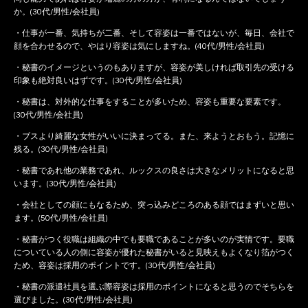
か。(30代/男性/会社員)
・仕事が一番、気持ちが二番、そして容姿は一番ではないが、毎日、会社で
顔を合わせるので、やはり容姿は気にしますね。(40代/男性/会社員)
・秘書のイメージというのもありますが、容姿が美しければ取引先の受ける
印象も絶対良いはずです。(30代/男性/会社員)
・秘書は、対外的な仕事をすることが多いため、容姿も重要な要素です。
(30代/男性/会社員)
・ブスより綺麗な女性がいいに決まってる。また、来ようとおもう。記憶に
残る。(30代/男性/会社員)
・秘書であれ他の業務であれ、ルックスの良さは大きなメリットになると思
います。(30代/男性/会社員)
・会社としての顔にもなるため、突っ込みどころのある顔ではまずいと思い
ます。(50代/男性/会社員)
・秘書がつく役職は組織の中でも要職であることが多いのが実情です。要職
についている人の側に容姿が優れた秘書がいると見映えもよくなり箔がつく
ため、容姿は採用のポイントです。(30代/男性/会社員)
・秘書の派遣社員を選ぶ際容姿は採用のポイントになると思うのでそちらを
選びました。(30代/男性/会社員)