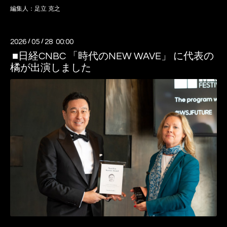
編集人：足立 克之
2026
/
05
/
28 00:00
■日経CNBC 「時代のNEW WAVE」 に代表の
橘が出演しました