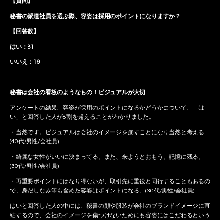
【質問】
秘書の派遣社員を選ぶ際、容姿は採用のポイントになりますか？
【回答数】
はい：81
いいえ：19
秘書は会社の看板のようなもの！ビジュアルが大切
アンケートの結果、容姿が採用のポイントになるかどうかについて、「は
い」と回答した人が8割を超えることがわかりました。
・当然です。ビジュアルは会社のイメージを崩すことになり当然と考える
(40代/男性/会社員)
・綺麗な女性がいいに決まってる。また、来ようとおもう。記憶に残る。
(30代/男性/会社員)
・再重要ポイントにはなり得ないが、取引先に重役と同行することもあるの
で、身だしなみ等も含めた容姿はポイントになる。(30代/男性/会社員)
はいと回答した人の中には、秘書の顔や服装が会社のブランドイメージに直
結するので、会社のイメージを傷つけないためにも容姿にはこだわるという