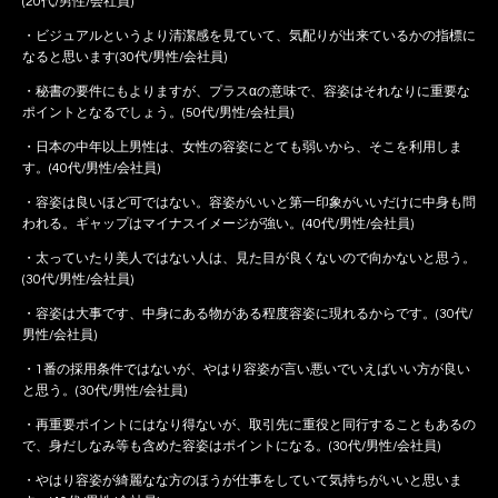
(20代/男性/会社員)
・ビジュアルというより清潔感を見ていて、気配りが出来ているかの指標に
なると思います(30代/男性/会社員)
・秘書の要件にもよりますが、プラスαの意味で、容姿はそれなりに重要な
ポイントとなるでしょう。(50代/男性/会社員)
・日本の中年以上男性は、女性の容姿にとても弱いから、そこを利用しま
す。(40代/男性/会社員)
・容姿は良いほど可ではない。容姿がいいと第一印象がいいだけに中身も問
われる。ギャップはマイナスイメージが強い。(40代/男性/会社員)
・太っていたり美人ではない人は、見た目が良くないので向かないと思う。
(30代/男性/会社員)
・容姿は大事です、中身にある物がある程度容姿に現れるからです。(30代/
男性/会社員)
・1番の採用条件ではないが、やはり容姿が言い悪いでいえばいい方が良い
と思う。(30代/男性/会社員)
・再重要ポイントにはなり得ないが、取引先に重役と同行することもあるの
で、身だしなみ等も含めた容姿はポイントになる。(30代/男性/会社員)
・やはり容姿が綺麗なな方のほうが仕事をしていて気持ちがいいと思いま