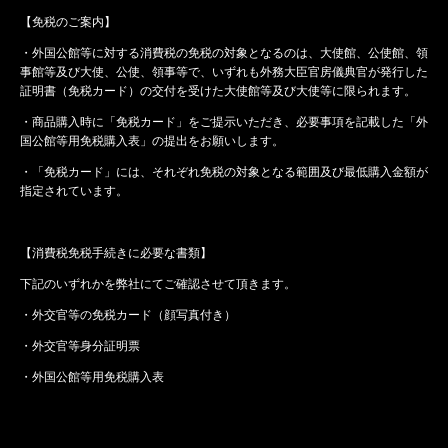
【免税のご案内】
・外国公館等に対する消費税の免税の対象となるのは、大使館、公使館、領
事館等及び大使、公使、領事等で、いずれも外務大臣官房儀典官が発行した
証明書（免税カード）の交付を受けた大使館等及び大使等に限られます。
・商品購入時に「免税カード」をご提示いただき、必要事項を記載した「外
国公館等用免税購入表」の提出をお願いします。
・「免税カード」には、それぞれ免税の対象となる範囲及び最低購入金額が
指定されています。
【消費税免税手続きに必要な書類】
下記のいずれかを弊社にてご確認させて頂きます。
・外交官等の免税カード（顔写真付き）
・外交官等身分証明票
・外国公館等用免税購入表