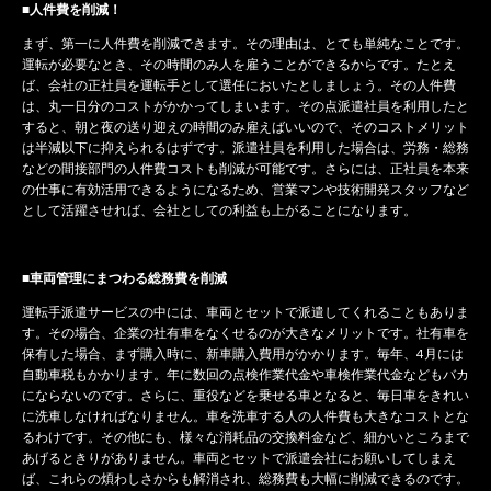
■人件費を削減！
まず、第一に人件費を削減できます。その理由は、とても単純なことです。
運転が必要なとき、その時間のみ人を雇うことができるからです。たとえ
ば、会社の正社員を運転手として選任においたとしましょう。その人件費
は、丸一日分のコストがかかってしまいます。その点派遣社員を利用したと
すると、朝と夜の送り迎えの時間のみ雇えばいいので、そのコストメリット
は半減以下に抑えられるはずです。派遣社員を利用した場合は、労務・総務
などの間接部門の人件費コストも削減が可能です。さらには、正社員を本来
の仕事に有効活用できるようになるため、営業マンや技術開発スタッフなど
として活躍させれば、会社としての利益も上がることになります。
■車両管理にまつわる総務費を削減
運転手派遣サービスの中には、車両とセットで派遣してくれることもありま
す。その場合、企業の社有車をなくせるのが大きなメリットです。社有車を
保有した場合、まず購入時に、新車購入費用がかかります。毎年、4月には
自動車税もかかります。年に数回の点検作業代金や車検作業代金などもバカ
にならないのです。さらに、重役などを乗せる車となると、毎日車をきれい
に洗車しなければなりません。車を洗車する人の人件費も大きなコストとな
るわけです。その他にも、様々な消耗品の交換料金など、細かいところまで
あげるときりがありません。車両とセットで派遣会社にお願いしてしまえ
ば、これらの煩わしさからも解消され、総務費も大幅に削減できるのです。