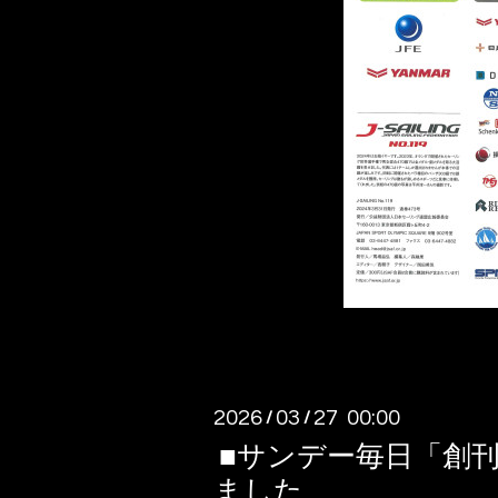
2026
03
27 00:00
/
/
■サンデー毎日「創
ました