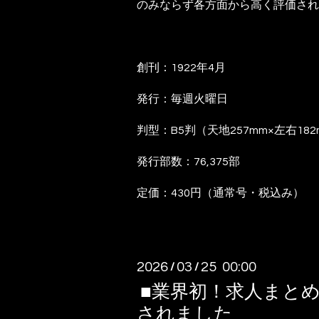
のみならず各方面から高く評価され
創刊：1922年4月
発行：毎週火曜日
判型：B5判（天地257mm×左右182
発行部数：76,375部
定価：430円（通常号・税込み）
2026
03
25 00:00
/
/
■業界初！求人まと
されました