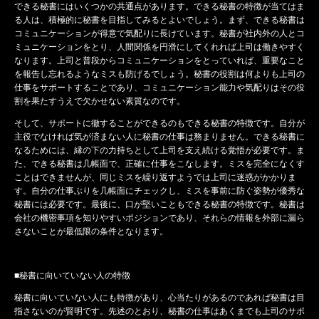
できる秘書にはいくつかの共通点があります。できる秘書の特徴が当てはま
る人は、積極的に秘書を目指してみるとよいでしょう。まず、できる秘書は
コミュニケーションが得意で気配りに長けています。秘書が社内外の人とコ
ミュニケーションをとり、人間関係を円滑にしてくれれば上司は働きやすく
なります。上司と普段からコミュニケーションをとっていれば、重要なこと
を報告し忘れるようなミスも防げるでしょう。秘書の役割は何よりも上司の
仕事をサポートすることであり、コミュニケーション能力や気配りはその役
割を果たすうえで欠かせない素質なのです。
そして、サポートに徹することができるのもできる秘書の特徴です。自分が
主役でなければ気が済まない人に秘書の仕事は務まりません。できる秘書に
なるためには、縁の下の力持ちとして上司を支え続ける覚悟が必要です。ま
た、できる秘書は几帳面で、正確に仕事をこなします。ミスを完全になくす
ことはできませんが、同じミスを繰り返すようでは上司に迷惑がかかりま
す。自分の仕事ぶりを几帳面にチェックし、ミスを事前に防ぐ姿勢が優秀な
秘書には必要です。最後に、口が堅いこともできる秘書の特徴です。秘書は
会社の機密事項を知りやすいポジションであり、それらの情報を外部に漏ら
さないことが最低限の条件となります。
■秘書に向いていない人の特徴
秘書に向いていない人にも特徴があり、心当たりがあるのであれば秘書は目
指さないのが賢明です。先述のとおり、秘書の仕事はあくまでも上司のサポ