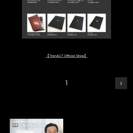
【TranACT Official Shop】
1