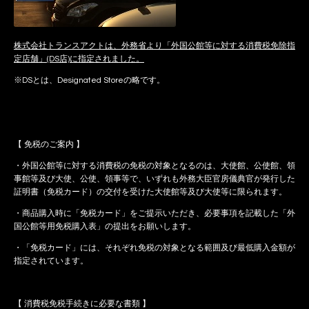
株式会社トランスアクトは、外務省より「外国公館等に対する消費税免除指
定店舗」(DS店)に指定されました。
※DSとは、Designated Storeの略です。
【 免税のご案内 】
・外国公館等に対する消費税の免税の対象となるのは、大使館、公使館、領
事館等及び大使、公使、領事等で、いずれも外務大臣官房儀典官が発行した
証明書（免税カード）の交付を受けた大使館等及び大使等に限られます。
・商品購入時に「免税カード」をご提示いただき、必要事項を記載した「外
国公館等用免税購入表」の提出をお願いします。
・「免税カード」には、それぞれ免税の対象となる範囲及び最低購入金額が
指定されています。
【 消費税免税手続きに必要な書類 】