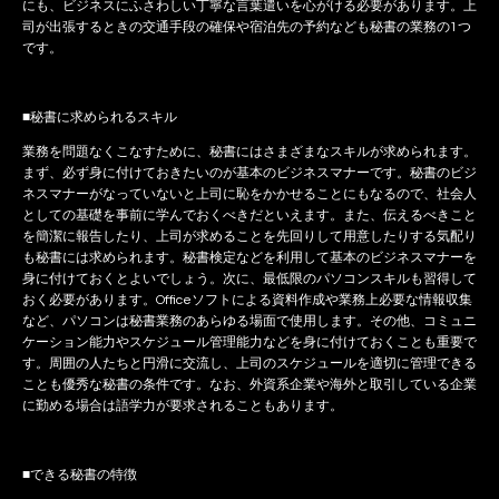
にも、ビジネスにふさわしい丁寧な言葉遣いを心がける必要があります。上
司が出張するときの交通手段の確保や宿泊先の予約なども秘書の業務の1つ
です。
■秘書に求められるスキル
業務を問題なくこなすために、秘書にはさまざまなスキルが求められます。
まず、必ず身に付けておきたいのが基本のビジネスマナーです。秘書のビジ
ネスマナーがなっていないと上司に恥をかかせることにもなるので、社会人
としての基礎を事前に学んでおくべきだといえます。また、伝えるべきこと
を簡潔に報告したり、上司が求めることを先回りして用意したりする気配り
も秘書には求められます。秘書検定などを利用して基本のビジネスマナーを
身に付けておくとよいでしょう。次に、最低限のパソコンスキルも習得して
おく必要があります。Officeソフトによる資料作成や業務上必要な情報収集
など、パソコンは秘書業務のあらゆる場面で使用します。その他、コミュニ
ケーション能力やスケジュール管理能力などを身に付けておくことも重要で
す。周囲の人たちと円滑に交流し、上司のスケジュールを適切に管理できる
ことも優秀な秘書の条件です。なお、外資系企業や海外と取引している企業
に勤める場合は語学力が要求されることもあります。
■できる秘書の特徴