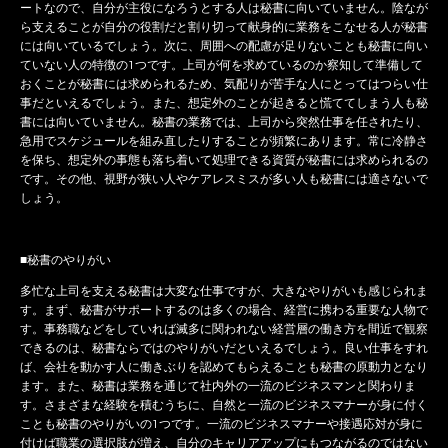
ートなので、自分が主役になろうとする人は秘書に向いていません。陰なが
ら支えることが自分の役割だと割り切って献身的に業務をこなせる人が秘書
には向いているでしょう。次に、周囲への配慮が足りないことも秘書に向い
ていない人の特徴の1つです。上司が何を求めているのか察知して準備して
おくことが秘書には求められるため、気配りが苦手な人にとってはつらい仕
事だといえるでしょう。また、想定外のことが起きると慌ててしまう人も秘
書には向いていません。秘書の業務では、上司から突然仕事を任されたり、
急用でスケジュールを組み直したりすることが頻繁にあります。常に冷静さ
を保ち、想定外の事態も落ち着いて処理できる資質が秘書には求められるの
です。その他、視野が狭い人やケアレスミスが多い人も秘書には適さないで
しょう。
■秘書のやりがい
多忙な上司を支える秘書は大変な仕事ですが、大きなやりがいも感じられま
す。まず、秘書がサポートするのは多くの場合、経営に携わる重要な人物で
す。事務職などをしていれば滅多に関われない経営層の働き方を間近で観察
できるのは、秘書ならではのやりがいだといえるでしょう。良い仕事をすれ
ば、会社を動かす人に働きぶりを認めてもらえることも秘書の原動力となり
ます。また、秘書は業務を通じて社内外の一流のビジネスマンと関わりま
す。さまざまな経験を積むうちに、自然と一流のビジネスマナーが身に付く
ことも秘書のやりがいの1つです。一流のビジネスマナーや接遇応対が身に
付けば職業の選択肢が増え、自分のキャリアアップにもつながるのではない