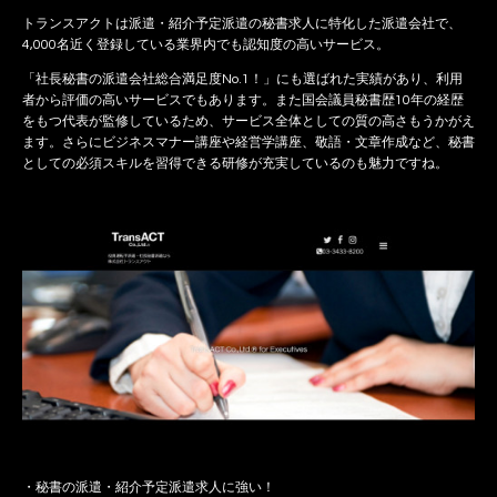
トランスアクトは派遣・紹介予定派遣の秘書求人に特化した派遣会社で、
4,000名近く登録している業界内でも認知度の高いサービス。
「社長秘書の派遣会社総合満足度No.1！」にも選ばれた実績があり、利用
者から評価の高いサービスでもあります。また国会議員秘書歴10年の経歴
をもつ代表が監修しているため、サービス全体としての質の高さもうかがえ
ます。さらにビジネスマナー講座や経営学講座、敬語・文章作成など、秘書
としての必須スキルを習得できる研修が充実しているのも魅力ですね。
・秘書の派遣・紹介予定派遣求人に強い！