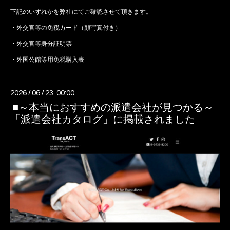
下記のいずれかを弊社にてご確認させて頂きます。
・外交官等の免税カード（顔写真付き）
・外交官等身分証明票
・外国公館等用免税購入表
2026
/
06
/
23 00:00
■～本当におすすめの派遣会社が見つかる～
「派遣会社カタログ」に掲載されました