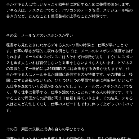
事がデキる人は忙しいからこそ効率的に対応するために整理整頓をします。
デキる人は、デスクだけでなく、パソコンのデータ管理、スケジュール帳の
書き方など、どんなことも整理整頓が上手なことが特徴です。
その② メールなどのレスポンスが早い
秘書から見たときにわかるデキる人の2つ目の特徴は、仕事が早いことで
す。仕事の早さが端的に表れる例としては、メールのレスポンス速度があげ
られます。メールのレスポンスには人それぞれ特徴があり、すぐにレスポン
スを返す人もいれば督促しないと返事をしないような人もいます。ビジネス
の常識として一般的には24時間以内には返事をする必要がありますが、仕
事がデキる人はメールを見た瞬間に返信するのが特徴です。その理由は、後
回しにする余裕がないため、ひとつひとつの場面で的確に判断を行いどんど
ん仕事を進めていく必要があるからでしょう。メールのレスポンスだけでな
く、早く仕事に着手する、仕事を溜めないこともデキる人の特徴です。そう
することで周囲からの評価が高まり信頼も得ていきます。その結果、デキる
人はどんどん忙しくなり、仕事のスピードもそれに伴って上がっていくので
す。
その③ 周囲の失敗と成功を自らの学びとする
秘書から見たときにわかるデキる人の特徴の3つ目は、周りの失敗や成功か