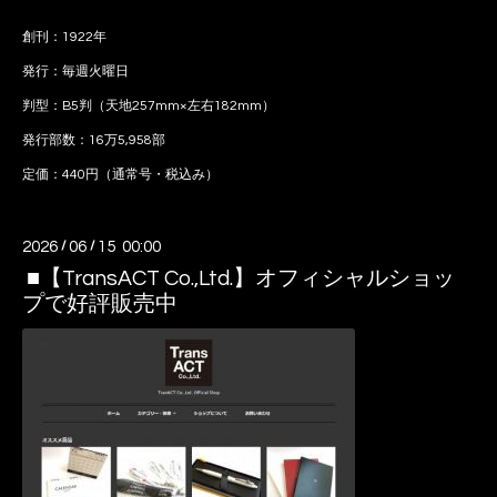
創刊：1922年
発行：毎週火曜日
判型：B5判（天地257mm×左右182mm）
発行部数：16万5,958部
定価：440円（通常号・税込み）
2026
/
06
/
15 00:00
■【TransACT Co.,Ltd.】オフィシャルショッ
プで好評販売中