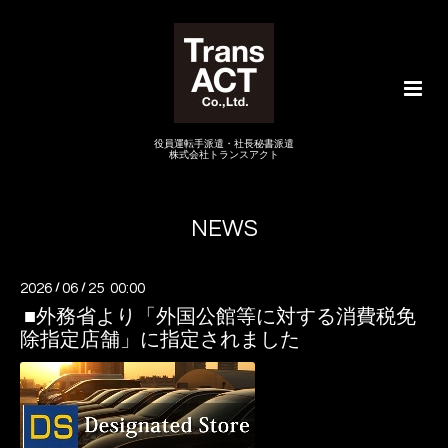
役員運転手派遣・社長秘書派遣
株式会社トランスアクト
NEWS
2026
/
06
/
25 00:00
■外務省より「外国公館等に対する消費税免
除指定店舗」に指定されました