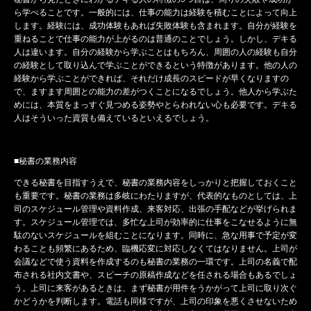
ら学べることです。一般的には、仕事の能力は経験を積むことによって向上
します。経験には、成功体験もあれば失敗体験も含まれます。自分が経験を
重ねることで仕事の能力が上がるのは普通のことでしょう。しかし、デキる
人は違います。自分の経験から学ぶことはもちろん、周囲の人の経験も自分
の経験として取り込んで学ぶことができるという特徴があります。他の人の
経験から学ぶことができれば、それだけ成長のスピードが早くなりますの
で、ますます周囲との能力の差がつくことになるでしょう。他人から学ぶた
めには、本質をまっすぐ見つめる姿勢やとらわれない心も必要です。デキる
人はそういった資質も備えているといえるでしょう。
■秘書の業務内容
できる秘書を目指すうえで、秘書の業務内容をしっかりと把握しておくこと
も重要です。秘書の業務は多岐にわたりますが、代表的なものとしては、上
司のスケジュール管理や資料作成、来客対応、出張の手配などが挙げられま
す。スケジュール管理では、多忙な上司が効率的に仕事をこなせるように無
駄のないスケジュールを組むことになります。同時に、急な用事で予定が変
わることも頻繁にあるため、臨機応変に対応しなくてはなりません。上司が
会議などで使う資料を作成するのも秘書の業務の一環です。上司の名義で配
布される社内文書や、スピーチの原稿作成などを任される場合もあるでしょ
う。上司に来客があるときは、まず秘書が用件をうかがって上司に取り次ぐ
かどうかを判断します。電話も同様ですが、上司の印象を悪くさせないため