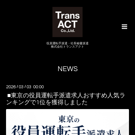
役員運転手派遣・社長秘書派遣
株式会社トランスアクト
NEWS
2026
/
03
/
03 00:00
■東京の役員運転手派遣求人おすすめ人気ラ
ンキングで1位を獲得しました