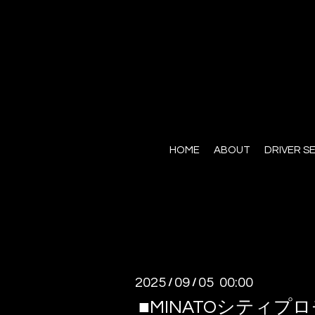
HOME
ABOUT
DRIVER S
2025
09
05 00:00
/
/
■MINATOシティ