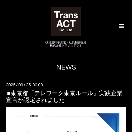
役員運転手派遣・社長秘書派遣
株式会社トランスアクト
NEWS
2025
/
09
/
25 00:00
■東京都「テレワーク東京ルール」実践企業
宣言が認定されました