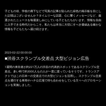
子どもの頃、学校の廊下などで写真の記事が貼られた緑色の掲示板を目にし
た記憶はございませんか？タイムリーな話題、心に響くメッセージなど、厳
選されたニュースを毎週楽しみにしている子どもたちがいます。情報を自由
に入手できる時代だからこそ、私たちは本当に大切にすべき価値ある確かな
情報を子どもたちへ届け続けます。
2023-02-22 00:00:00
■渋谷スクランブル交差点 大型ビジョン広告
1週間の来街者が約221万人の渋谷の代表的スポットであるスクランブル交
差点。多い時で約3000人もの人が一度に渡っているそうです。トランスア
クトではこの日本一の交差点での大型ビジョンを活用し、スクランブル交差
点を通行する車両やハチ公広場で待ち合わせをしている方々へのプロモーシ
ョンを実施しました。