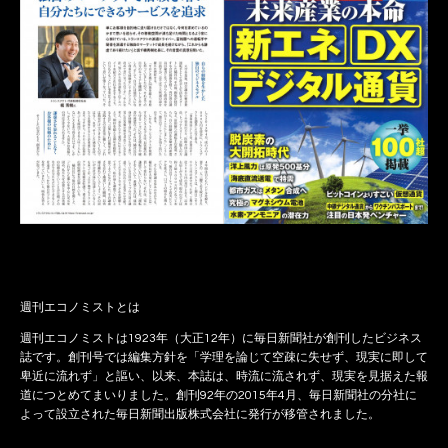
週刊エコノミストとは
週刊エコノミストは1923年（大正12年）に毎日新聞社が創刊したビジネス
誌です。創刊号では編集方針を「学理を論じて空疎に失せず、現実に即して
卑近に流れず」と謳い、以来、本誌は、時流に流されず、現実を見据えた報
道につとめてまいりました。創刊92年の2015年4月、毎日新聞社の分社に
よって設立された毎日新聞出版株式会社に発行が移管されました。